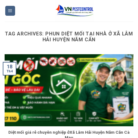
Skip
to
content
TAG ARCHIVES:
PHUN DIỆT MỐI TẠI NHÀ Ở XÃ LÂM
HẢI HUYỆN NĂM CĂN
18
Th4
Diệt mối giá rẻ chuyên nghiệp ởXã Lâm Hải Huyện Năm Căn Cà
Mau