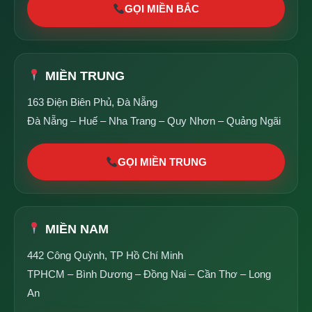
GỌI MIỀN BẮC
MIỀN TRUNG
163 Điện Biên Phủ, Đà Nẵng
Đà Nẵng – Huế – Nha Trang – Quy Nhơn – Quảng Ngãi
GỌI MIỀN TRUNG
MIỀN NAM
442 Công Quỳnh, TP Hồ Chí Minh
TPHCM – Bình Dương – Đồng Nai – Cần Thơ – Long
An