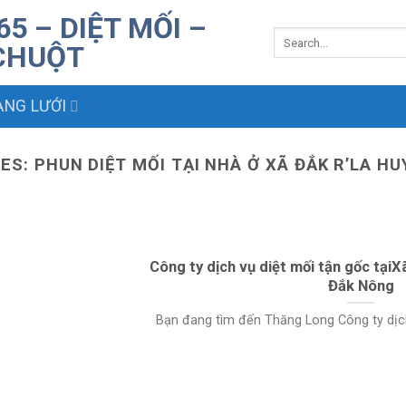
NG LƯỚI
VES:
PHUN DIỆT MỐI TẠI NHÀ Ở XÃ ĐẮK R’LA HU
Công ty dịch vụ diệt mối tận gốc tạiX
Đắk Nông
Bạn đang tìm đến Thăng Long Công ty dịch v