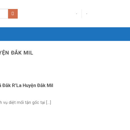
-
-
YỆN ĐẮK MIL
ã Đắk R’La Huyện Đắk Mil
ụ diệt mối tận gốc tại [...]