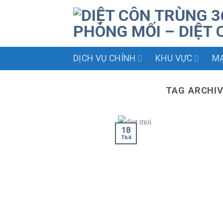
Skip
to
content
DỊCH VỤ CHÍNH
KHU VỰC
MẠ
TAG ARCHI
18
Th4