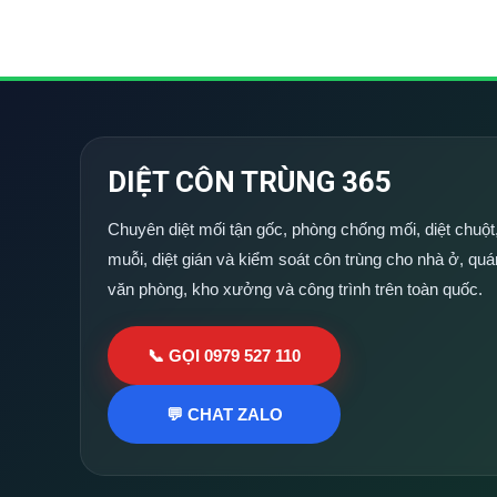
DIỆT CÔN TRÙNG 365
Chuyên diệt mối tận gốc, phòng chống mối, diệt chuột,
muỗi, diệt gián và kiểm soát côn trùng cho nhà ở, quá
văn phòng, kho xưởng và công trình trên toàn quốc.
📞 GỌI 0979 527 110
💬 CHAT ZALO