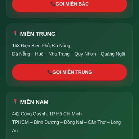
GỌI MIỀN BẮC
MIỀN TRUNG
163 Điện Biên Phủ, Đà Nẵng
Đà Nẵng – Huế – Nha Trang – Quy Nhơn – Quảng Ngãi
GỌI MIỀN TRUNG
MIỀN NAM
442 Công Quỳnh, TP Hồ Chí Minh
TPHCM – Bình Dương – Đồng Nai – Cần Thơ – Long
An