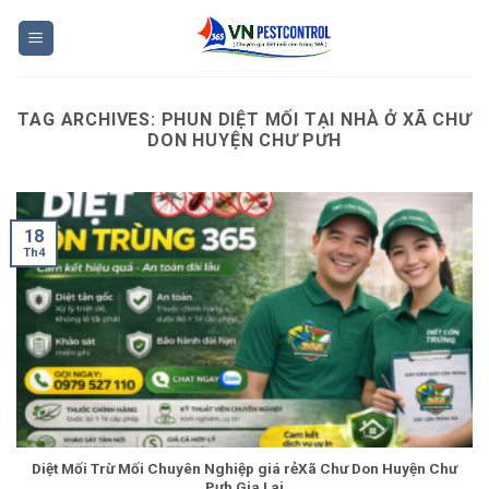
Skip
to
content
TAG ARCHIVES:
PHUN DIỆT MỐI TẠI NHÀ Ở XÃ CHƯ
DON HUYỆN CHƯ PƯH
18
Th4
Diệt Mối Trừ Mối Chuyên Nghiệp giá rẻXã Chư Don Huyện Chư
Pưh Gia Lai