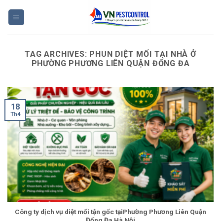
Skip
to
content
TAG ARCHIVES:
PHUN DIỆT MỐI TẠI NHÀ Ở
PHƯỜNG PHƯƠNG LIÊN QUẬN ĐỐNG ĐA
18
Th4
Công ty dịch vụ diệt mối tận gốc tạiPhường Phương Liên Quận
Đống Đa Hà Nội