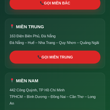
GỌI MIỀN BẮC
MIỀN TRUNG
163 Điện Biên Phủ, Đà Nẵng
Đà Nẵng – Huế – Nha Trang – Quy Nhơn – Quảng Ngãi
GỌI MIỀN TRUNG
MIỀN NAM
442 Công Quỳnh, TP Hồ Chí Minh
TPHCM – Bình Dương – Đồng Nai – Cần Thơ – Long
An