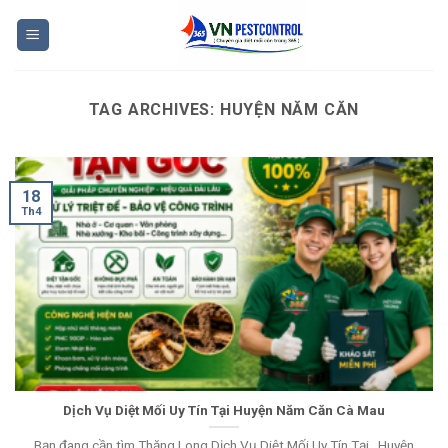
Skip
to
content
TAG ARCHIVES:
HUYỆN NĂM CĂN
18
Th4
Dịch Vụ Diệt Mối Uy Tín Tại Huyện Năm Căn Cà Mau
Bạn đang cần tìm Thăng Long Dịch Vụ Diệt Mối Uy Tín Tại , Huyện