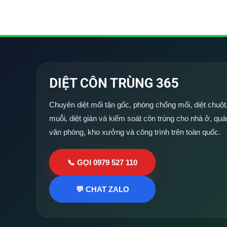
DIỆT CÔN TRÙNG 365
Chuyên diệt mối tận gốc, phòng chống mối, diệt chuột,
muỗi, diệt gián và kiểm soát côn trùng cho nhà ở, quá
văn phòng, kho xưởng và công trình trên toàn quốc.
📞 GỌI 0979 527 110
💬 CHAT ZALO