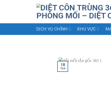
Skip
to
content
DỊCH VỤ CHÍNH
KHU VỰC
MẠ
18
Th4