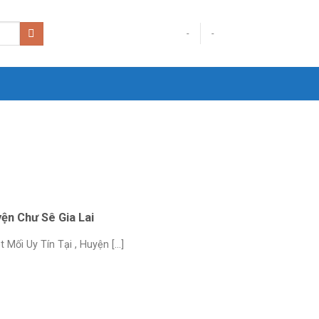
-
-
yện Chư Sê Gia Lai
ối Uy Tín Tại , Huyện [...]