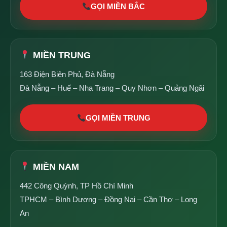
GỌI MIỀN BẮC
MIỀN TRUNG
163 Điện Biên Phủ, Đà Nẵng
Đà Nẵng – Huế – Nha Trang – Quy Nhơn – Quảng Ngãi
GỌI MIỀN TRUNG
MIỀN NAM
442 Công Quỳnh, TP Hồ Chí Minh
TPHCM – Bình Dương – Đồng Nai – Cần Thơ – Long
An