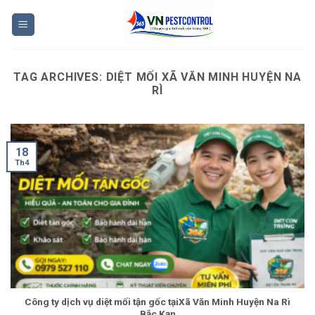
Skip
to
content
TAG ARCHIVES:
DIỆT MỐI XÃ VĂN MINH HUYỆN NA
RÌ
18
Th4
Công ty dịch vụ diệt mối tận gốc tạiXã Văn Minh Huyện Na Rì
Bắc Kạn