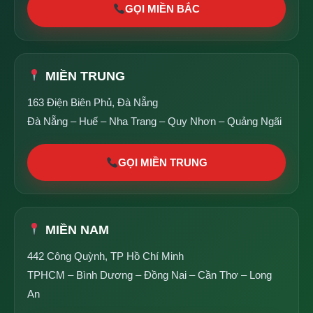
GỌI MIỀN BẮC
MIỀN TRUNG
163 Điện Biên Phủ, Đà Nẵng
Đà Nẵng – Huế – Nha Trang – Quy Nhơn – Quảng Ngãi
GỌI MIỀN TRUNG
MIỀN NAM
442 Công Quỳnh, TP Hồ Chí Minh
TPHCM – Bình Dương – Đồng Nai – Cần Thơ – Long
An