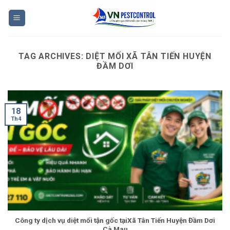
Skip
to
content
TAG ARCHIVES:
DIỆT MỐI XÃ TÂN TIẾN HUYỆN
ĐẦM DƠI
18
Th4
Công ty dịch vụ diệt mối tận gốc tạiXã Tân Tiến Huyện Đầm Dơi
Cà Mau