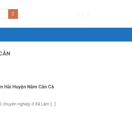
-
-
 CĂN
âm Hải Huyện Năm Căn Cà
 chuyên nghiệp ở Xã Lâm [...]