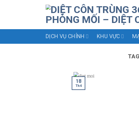
Skip
to
content
DỊCH VỤ CHÍNH
KHU VỰC
MẠ
TAG
18
Th4