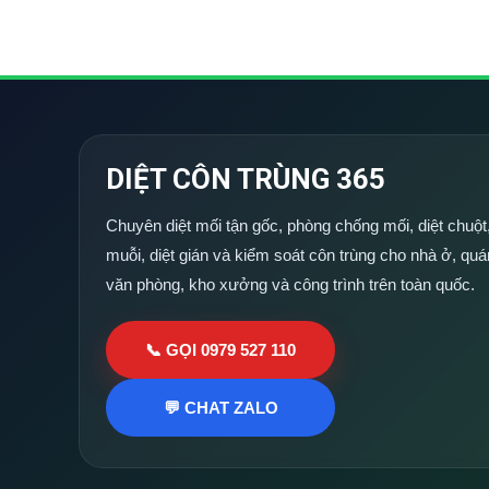
DIỆT CÔN TRÙNG 365
Chuyên diệt mối tận gốc, phòng chống mối, diệt chuột,
muỗi, diệt gián và kiểm soát côn trùng cho nhà ở, quá
văn phòng, kho xưởng và công trình trên toàn quốc.
📞 GỌI 0979 527 110
💬 CHAT ZALO