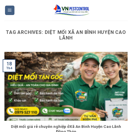
Skip
to
content
TAG ARCHIVES:
DIỆT MỐI XÃ AN BÌNH HUYỆN CAO
LÃNH
18
Th4
Diệt mối giá rẻ chuyên nghiệp ởXã An Bình Huyện Cao Lãnh
Đồng Tháp