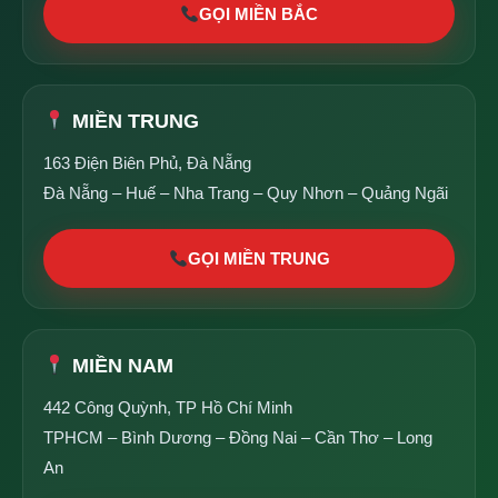
GỌI MIỀN BẮC
MIỀN TRUNG
163 Điện Biên Phủ, Đà Nẵng
Đà Nẵng – Huế – Nha Trang – Quy Nhơn – Quảng Ngãi
GỌI MIỀN TRUNG
MIỀN NAM
442 Công Quỳnh, TP Hồ Chí Minh
TPHCM – Bình Dương – Đồng Nai – Cần Thơ – Long
An