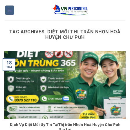
Skip
to
content
TAG ARCHIVES:
DIỆT MỐI THỊ TRẤN NHƠN HOÀ
HUYỆN CHƯ PƯH
18
Th4
Dịch Vụ Diệt Mối Uy Tín TạiThị trấn Nhơn Hoà Huyện Chư Pưh
Gia Lai