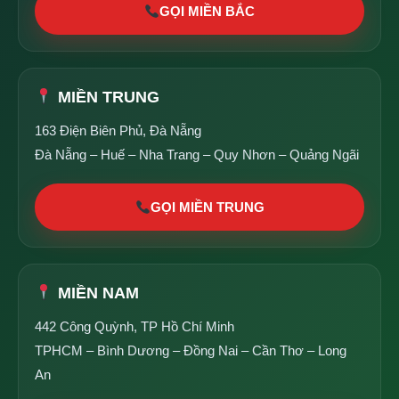
GỌI MIỀN BẮC
MIỀN TRUNG
163 Điện Biên Phủ, Đà Nẵng
Đà Nẵng – Huế – Nha Trang – Quy Nhơn – Quảng Ngãi
GỌI MIỀN TRUNG
MIỀN NAM
442 Công Quỳnh, TP Hồ Chí Minh
TPHCM – Bình Dương – Đồng Nai – Cần Thơ – Long
An