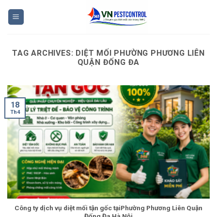
Skip
to
content
TAG ARCHIVES:
DIỆT MỐI PHƯỜNG PHƯƠNG LIÊN
QUẬN ĐỐNG ĐA
18
Th4
Công ty dịch vụ diệt mối tận gốc tạiPhường Phương Liên Quận
Đống Đa Hà Nội