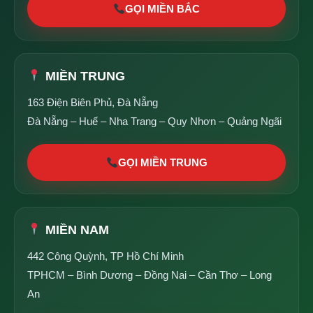
GỌI MIỀN BẮC
MIỀN TRUNG
163 Điện Biên Phủ, Đà Nẵng
Đà Nẵng – Huế – Nha Trang – Quy Nhơn – Quảng Ngãi
GỌI MIỀN TRUNG
MIỀN NAM
442 Công Quỳnh, TP Hồ Chí Minh
TPHCM – Bình Dương – Đồng Nai – Cần Thơ – Long
An