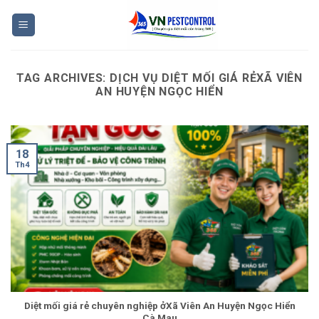
Skip
to
content
TAG ARCHIVES:
DỊCH VỤ DIỆT MỐI GIÁ RẺXÃ VIÊN
AN HUYỆN NGỌC HIỂN
18
Th4
Diệt mối giá rẻ chuyên nghiệp ởXã Viên An Huyện Ngọc Hiển
Cà Mau