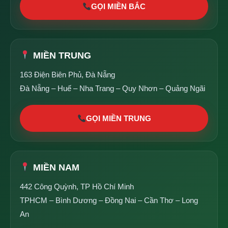
GỌI MIỀN BẮC
MIỀN TRUNG
163 Điện Biên Phủ, Đà Nẵng
Đà Nẵng – Huế – Nha Trang – Quy Nhơn – Quảng Ngãi
GỌI MIỀN TRUNG
MIỀN NAM
442 Công Quỳnh, TP Hồ Chí Minh
TPHCM – Bình Dương – Đồng Nai – Cần Thơ – Long
An