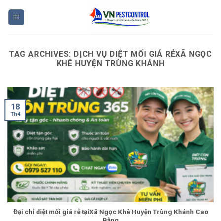
Skip
to
content
TAG ARCHIVES:
DỊCH VỤ DIỆT MỐI GIÁ RẺXÃ NGỌC
KHÊ HUYỆN TRÙNG KHÁNH
18
Th4
Đại chỉ diệt mối giá rẻ tạiXã Ngọc Khê Huyện Trùng Khánh Cao
Bằng