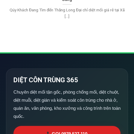
Qúy Khách Đang Tìm đến Thăng Long Đại chỉ diệt mối giá rẻ tại Xã
[...]
DIỆT CÔN TRÙNG 365
Chuyên diệt mối tận gốc, phòng chống mối, diệt chuột,
diệt muỗi, diệt gián và kiểm soát côn trùng cho nhà ở,
quán ăn, văn phòng, kho xưởng và công trình trên toàn
quốc.
GỌI 0979 527 110