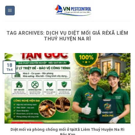
Skip
to
content
TAG ARCHIVES:
DỊCH VỤ DIỆT MỐI GIÁ RẺXÃ LIÊM
THUỶ HUYỆN NA RÌ
18
Th4
Diệt mối và phòng chống mối ở tạiXã Liêm Thuỷ Huyện Na Rì
Bắc Kạn