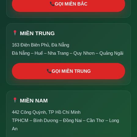
GỌI MIỀN BẮC
MIỀN TRUNG
163 Điện Biên Phủ, Đà Nẵng
Đà Nẵng – Huế – Nha Trang – Quy Nhơn – Quảng Ngãi
GỌI MIỀN TRUNG
MIỀN NAM
442 Công Quỳnh, TP Hồ Chí Minh
TPHCM – Bình Dương – Đồng Nai – Cần Thơ – Long
An