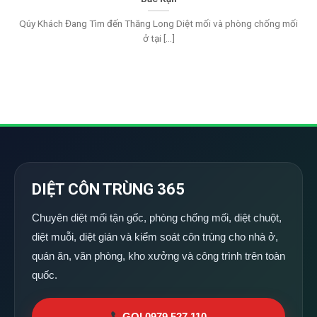
Qúy Khách Đang Tìm đến Thăng Long Diệt mối và phòng chống mối
ở tại [...]
DIỆT CÔN TRÙNG 365
Chuyên diệt mối tận gốc, phòng chống mối, diệt chuột,
diệt muỗi, diệt gián và kiểm soát côn trùng cho nhà ở,
quán ăn, văn phòng, kho xưởng và công trình trên toàn
quốc.
GỌI 0979 527 110