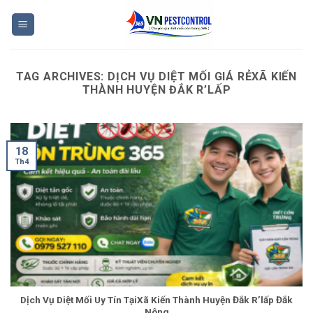
Skip
to
content
TAG ARCHIVES:
DỊCH VỤ DIỆT MỐI GIÁ RẺXÃ KIẾN
THÀNH HUYỆN ĐẮK R’LẤP
18
Th4
Dịch Vụ Diệt Mối Uy Tín TạiXã Kiến Thành Huyện Đắk R’lấp Đắk
Nông