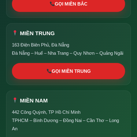
GỌI MIỀN BẮC
MIỀN TRUNG
163 Điện Biên Phủ, Đà Nẵng
Đà Nẵng – Huế – Nha Trang – Quy Nhơn – Quảng Ngãi
GỌI MIỀN TRUNG
MIỀN NAM
442 Công Quỳnh, TP Hồ Chí Minh
TPHCM – Bình Dương – Đồng Nai – Cần Thơ – Long
An