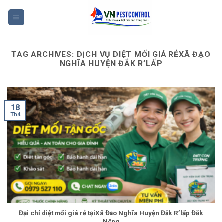
Skip
to
content
TAG ARCHIVES:
DỊCH VỤ DIỆT MỐI GIÁ RẺXÃ ĐẠO
NGHĨA HUYỆN ĐẮK R’LẤP
18
Th4
Đại chỉ diệt mối giá rẻ tạiXã Đạo Nghĩa Huyện Đắk R’lấp Đắk
Nông