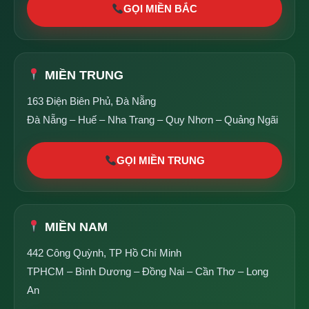
GỌI MIỀN BẮC
MIỀN TRUNG
163 Điện Biên Phủ, Đà Nẵng
Đà Nẵng – Huế – Nha Trang – Quy Nhơn – Quảng Ngãi
GỌI MIỀN TRUNG
MIỀN NAM
442 Công Quỳnh, TP Hồ Chí Minh
TPHCM – Bình Dương – Đồng Nai – Cần Thơ – Long
An