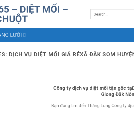
NG LƯỚI
ES:
DỊCH VỤ DIỆT MỐI GIÁ RẺXÃ ĐẮK SOM HUY
Công ty dịch vụ diệt mối tận gốc t
Glong Đắk Nô
Bạn đang tìm đến Thăng Long Công ty dịch v