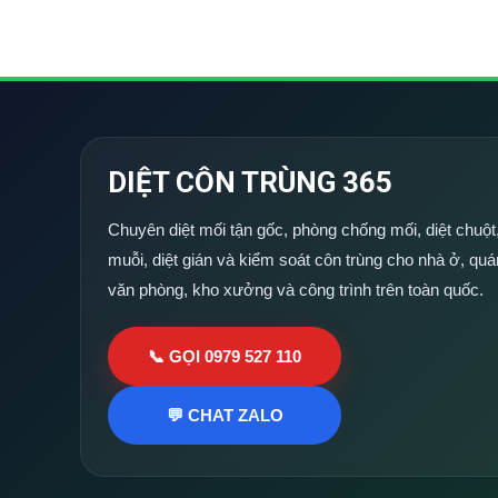
DIỆT CÔN TRÙNG 365
Chuyên diệt mối tận gốc, phòng chống mối, diệt chuột,
muỗi, diệt gián và kiểm soát côn trùng cho nhà ở, quá
văn phòng, kho xưởng và công trình trên toàn quốc.
📞 GỌI 0979 527 110
💬 CHAT ZALO