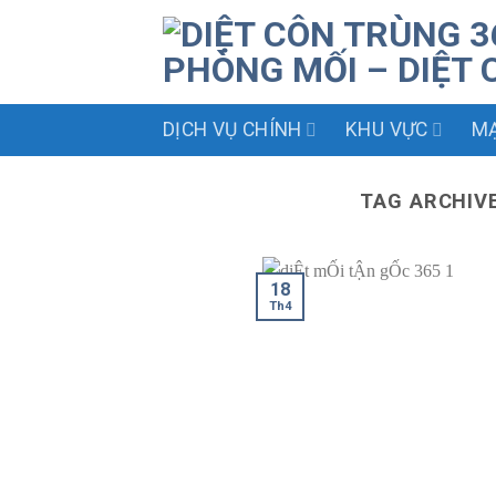
Skip
to
content
DỊCH VỤ CHÍNH
KHU VỰC
MẠ
TAG ARCHIV
18
Th4