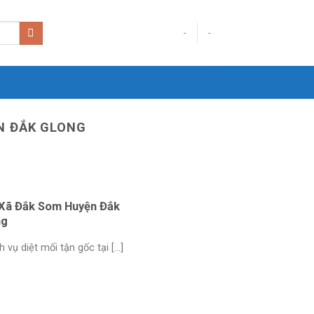
-
-
ỆN ĐẮK GLONG
ạiXã Đắk Som Huyện Đắk
ng
ụ diệt mối tận gốc tại [...]