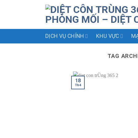
Skip
to
content
DỊCH VỤ CHÍNH
KHU VỰC
MẠ
TAG ARCH
18
Th4