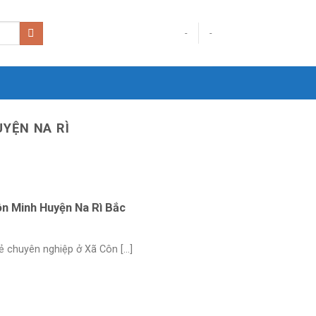
-
-
UYỆN NA RÌ
ôn Minh Huyện Na Rì Bắc
 chuyên nghiệp ở Xã Côn [...]