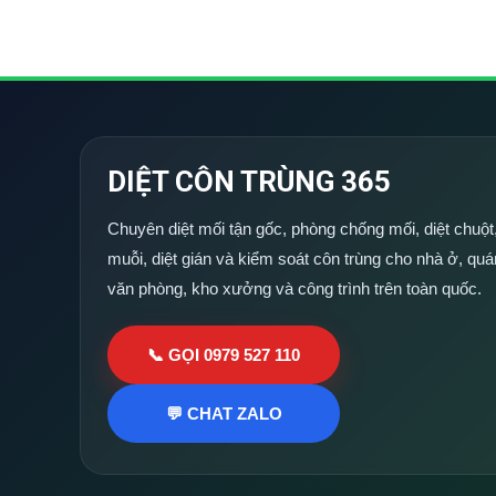
DIỆT CÔN TRÙNG 365
Chuyên diệt mối tận gốc, phòng chống mối, diệt chuột,
muỗi, diệt gián và kiểm soát côn trùng cho nhà ở, quá
văn phòng, kho xưởng và công trình trên toàn quốc.
📞 GỌI 0979 527 110
💬 CHAT ZALO