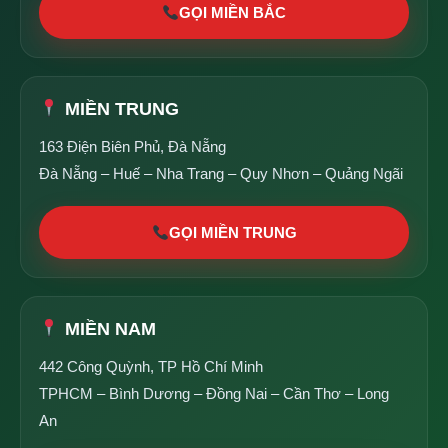
GỌI MIỀN BẮC
MIỀN TRUNG
163 Điện Biên Phủ, Đà Nẵng
Đà Nẵng – Huế – Nha Trang – Quy Nhơn – Quảng Ngãi
GỌI MIỀN TRUNG
MIỀN NAM
442 Công Quỳnh, TP Hồ Chí Minh
TPHCM – Bình Dương – Đồng Nai – Cần Thơ – Long
An