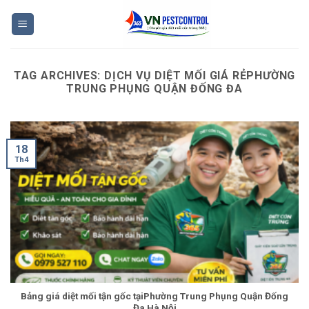
Skip
to
content
TAG ARCHIVES:
DỊCH VỤ DIỆT MỐI GIÁ RẺPHƯỜNG
TRUNG PHỤNG QUẬN ĐỐNG ĐA
18
Th4
Bảng giá diệt mối tận gốc tạiPhường Trung Phụng Quận Đống
Đa Hà Nội