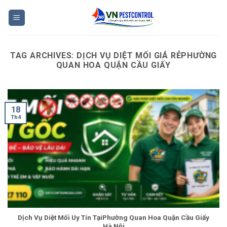
Skip
to
content
TAG ARCHIVES:
DỊCH VỤ DIỆT MỐI GIÁ RẺPHƯỜNG
QUAN HOA QUẬN CẦU GIẤY
18
Th4
Dịch Vụ Diệt Mối Uy Tín TạiPhường Quan Hoa Quận Cầu Giấy
Hà Nội