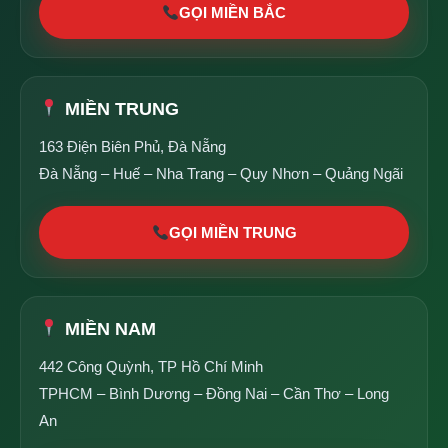
GỌI MIỀN BẮC
MIỀN TRUNG
163 Điện Biên Phủ, Đà Nẵng
Đà Nẵng – Huế – Nha Trang – Quy Nhơn – Quảng Ngãi
GỌI MIỀN TRUNG
MIỀN NAM
442 Công Quỳnh, TP Hồ Chí Minh
TPHCM – Bình Dương – Đồng Nai – Cần Thơ – Long
An