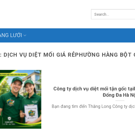
NG LƯỚI
S:
DỊCH VỤ DIỆT MỐI GIÁ RẺPHƯỜNG HÀNG BỘT
Công ty dịch vụ diệt mối tận gốc t
Đống Đa Hà Nộ
Bạn đang tìm đến Thăng Long Công ty dịch v