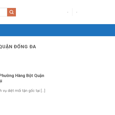
-
-
 QUẬN ĐỐNG ĐA
ạiPhường Hàng Bột Quận
i
ụ diệt mối tận gốc tại [...]