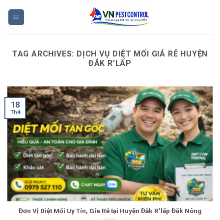
Skip
to
content
TAG ARCHIVES:
DỊCH VỤ DIỆT MỐI GIÁ RẺ HUYỆN
ĐẮK R’LẤP
18
Th4
Đơn Vị Diệt Mối Uy Tín, Gía Rẻ tại Huyện Đắk R’lấp Đắk Nông