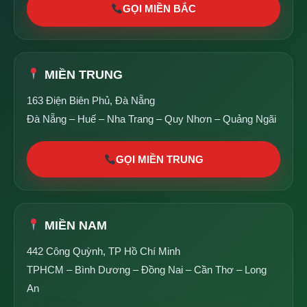
GỌI MIỀN BẮC
MIỀN TRUNG
163 Điện Biên Phủ, Đà Nẵng
Đà Nẵng – Huế – Nha Trang – Quy Nhơn – Quảng Ngãi
GỌI MIỀN TRUNG
MIỀN NAM
442 Công Quỳnh, TP Hồ Chí Minh
TPHCM – Bình Dương – Đồng Nai – Cần Thơ – Long
An