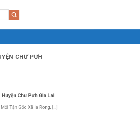
-
-
HUYỆN CHƯ PƯH
 Huyện Chư Pưh Gia Lai
ối Tận Gốc Xã Ia Rong, [...]