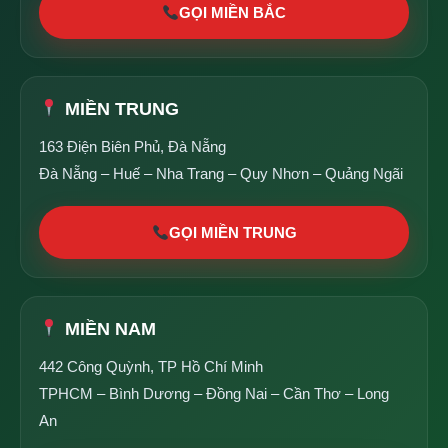
GỌI MIỀN BẮC
MIỀN TRUNG
163 Điện Biên Phủ, Đà Nẵng
Đà Nẵng – Huế – Nha Trang – Quy Nhơn – Quảng Ngãi
GỌI MIỀN TRUNG
MIỀN NAM
442 Công Quỳnh, TP Hồ Chí Minh
TPHCM – Bình Dương – Đồng Nai – Cần Thơ – Long
An