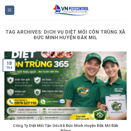
Skip
to
content
TAG ARCHIVES:
DỊCH VỤ DIỆT MỐI CÔN TRÙNG XÃ
ĐỨC MINH HUYỆN ĐẮK MIL
18
Th4
Công Ty Diệt Mối Tận GốcXã Đức Minh Huyện Đắk Mil Đắk
Nông