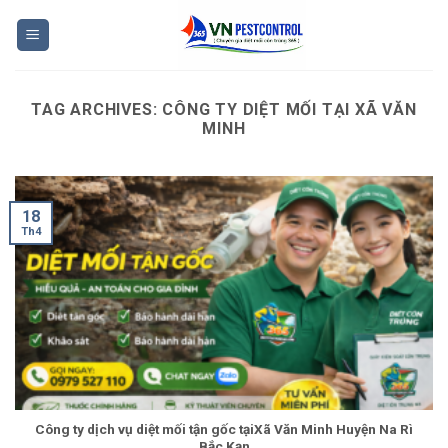
Skip
to
content
TAG ARCHIVES:
CÔNG TY DIỆT MỐI TẠI XÃ VĂN
MINH
18
Th4
Công ty dịch vụ diệt mối tận gốc tạiXã Văn Minh Huyện Na Rì
Bắc Kạn