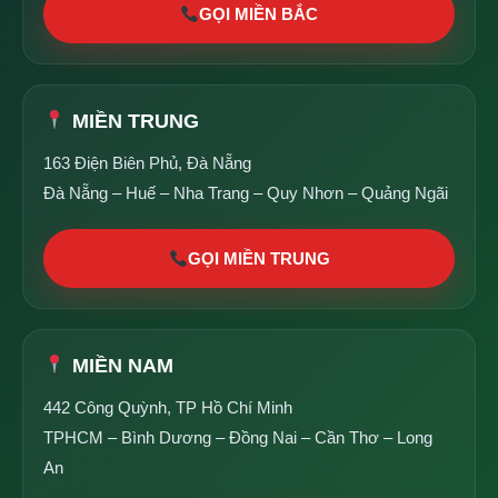
GỌI MIỀN BẮC
MIỀN TRUNG
163 Điện Biên Phủ, Đà Nẵng
Đà Nẵng – Huế – Nha Trang – Quy Nhơn – Quảng Ngãi
GỌI MIỀN TRUNG
MIỀN NAM
442 Công Quỳnh, TP Hồ Chí Minh
TPHCM – Bình Dương – Đồng Nai – Cần Thơ – Long
An