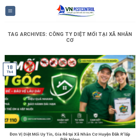
Skip
to
content
TAG ARCHIVES:
CÔNG TY DIỆT MỐI TẠI XÃ NHÂN
CƠ
18
Th4
Đơn Vị Diệt Mối Uy Tín, Gía Rẻ tại Xã Nhân Cơ Huyện Đắk R’lấp
Đắk Nông