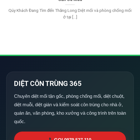
Qúy Khách Đang Tìm đến Thăng Long Diệt mối và phòng chống mối
ở tại [...]
DIỆT CÔN TRÙNG 365
Chuyên diệt mối tận gốc, phòng chống mối, diệt chuột,
diệt muỗi, diệt gián và kiểm soát côn trùng cho nhà ở,
quán ăn, văn phòng, kho xưởng và công trình trên toàn
quốc.
GỌI 0979 527 110