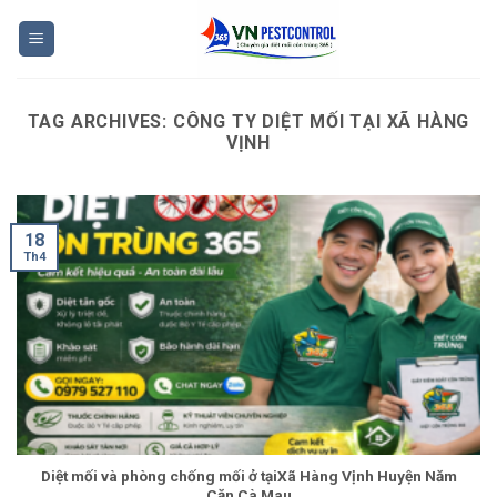
Skip
to
content
TAG ARCHIVES:
CÔNG TY DIỆT MỐI TẠI XÃ HÀNG
VỊNH
18
Th4
Diệt mối và phòng chống mối ở tạiXã Hàng Vịnh Huyện Năm
Căn Cà Mau