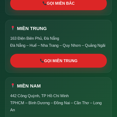
GỌI MIỀN BẮC
MIỀN TRUNG
163 Điện Biên Phủ, Đà Nẵng
Đà Nẵng – Huế – Nha Trang – Quy Nhơn – Quảng Ngãi
GỌI MIỀN TRUNG
MIỀN NAM
442 Công Quỳnh, TP Hồ Chí Minh
TPHCM – Bình Dương – Đồng Nai – Cần Thơ – Long
An