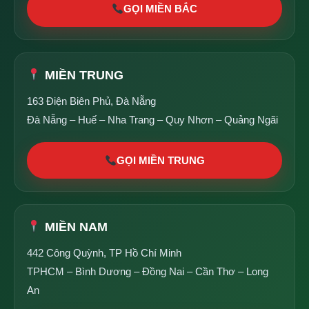
GỌI MIỀN BẮC
MIỀN TRUNG
163 Điện Biên Phủ, Đà Nẵng
Đà Nẵng – Huế – Nha Trang – Quy Nhơn – Quảng Ngãi
GỌI MIỀN TRUNG
MIỀN NAM
442 Công Quỳnh, TP Hồ Chí Minh
TPHCM – Bình Dương – Đồng Nai – Cần Thơ – Long
An