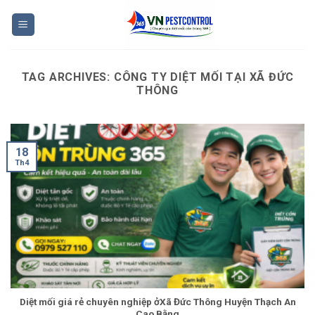
Skip
to
content
TAG ARCHIVES:
CÔNG TY DIỆT MỐI TẠI XÃ ĐỨC
THÔNG
18
Th4
Diệt mối giá rẻ chuyên nghiệp ởXã Đức Thông Huyện Thạch An
Cao Bằng