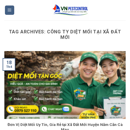
Skip
to
content
TAG ARCHIVES:
CÔNG TY DIỆT MỐI TẠI XÃ ĐẤT
MỚI
18
Th4
Đơn Vị Diệt Mối Uy Tín, Gía Rẻ tại Xã Đất Mới Huyện Năm Căn Cà
Mau