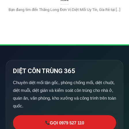
Bạn đang tìm đến Thăng Long Đơn Vị Diệt Mối Uy Tín, Gía Rẻ tại [...]
DIỆT CÔN TRÙNG 365
Chuyên diệt mối tận gốc, phòng chống mối, diệt chuột,
diệt muỗi, diệt gián và kiểm soát côn trùng cho nhà ở,
quán ăn, văn phòng, kho xưởng và công trình trên toàn
quốc.
GỌI 0979 527 110