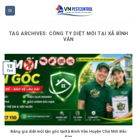
Skip
to
content
TAG ARCHIVES:
CÔNG TY DIỆT MỐI TẠI XÃ BÌNH
VĂN
18
Th4
Bảng giá diệt mối tận gốc tạiXã Bình Văn Huyện Chợ Mới Bắc
Kạn