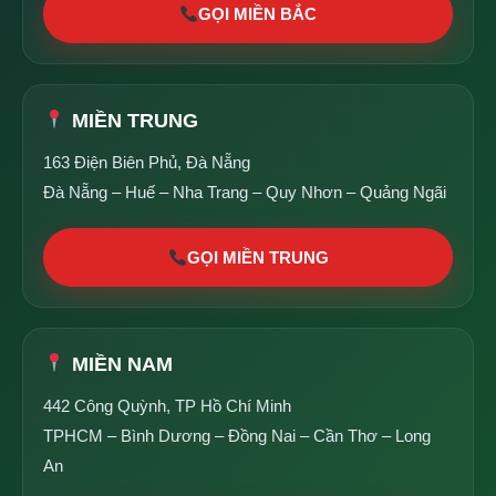
GỌI MIỀN BẮC
MIỀN TRUNG
163 Điện Biên Phủ, Đà Nẵng
Đà Nẵng – Huế – Nha Trang – Quy Nhơn – Quảng Ngãi
GỌI MIỀN TRUNG
MIỀN NAM
442 Công Quỳnh, TP Hồ Chí Minh
TPHCM – Bình Dương – Đồng Nai – Cần Thơ – Long
An