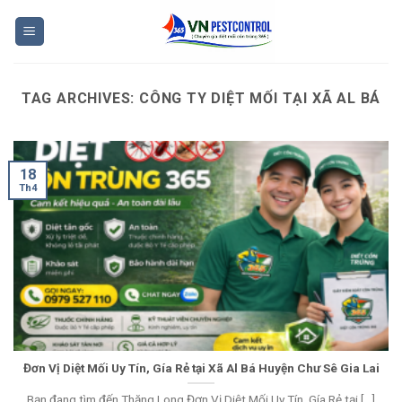
Skip
to
content
TAG ARCHIVES:
CÔNG TY DIỆT MỐI TẠI XÃ AL BÁ
18
Th4
Đơn Vị Diệt Mối Uy Tín, Gía Rẻ tại Xã Al Bá Huyện Chư Sê Gia Lai
Bạn đang tìm đến Thăng Long Đơn Vị Diệt Mối Uy Tín, Gía Rẻ tại [...]