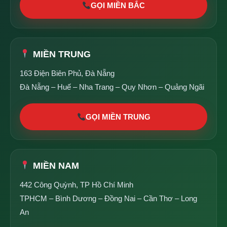
GỌI MIỀN BẮC
MIỀN TRUNG
163 Điện Biên Phủ, Đà Nẵng
Đà Nẵng – Huế – Nha Trang – Quy Nhơn – Quảng Ngãi
GỌI MIỀN TRUNG
MIỀN NAM
442 Công Quỳnh, TP Hồ Chí Minh
TPHCM – Bình Dương – Đồng Nai – Cần Thơ – Long
An