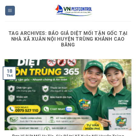
Skip
to
content
TAG ARCHIVES:
BÁO GIÁ DIỆT MỐI TẬN GỐC TẠI
NHÀ XÃ XUÂN NỘI HUYỆN TRÙNG KHÁNH CAO
BẰNG
18
Th4
Đơn Vị Diệt Mối Uy Tín, Gía Rẻ tại Xã Xuân Nội Huyện Trùng