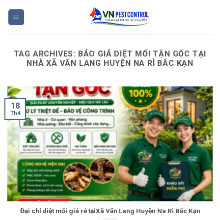
Skip
to
content
TAG ARCHIVES:
BÁO GIÁ DIỆT MỐI TẬN GỐC TẠI
NHÀ XÃ VĂN LANG HUYỆN NA RÌ BẮC KẠN
18
Th4
Đại chỉ diệt mối giá rẻ tạiXã Văn Lang Huyện Na Rì Bắc Kạn