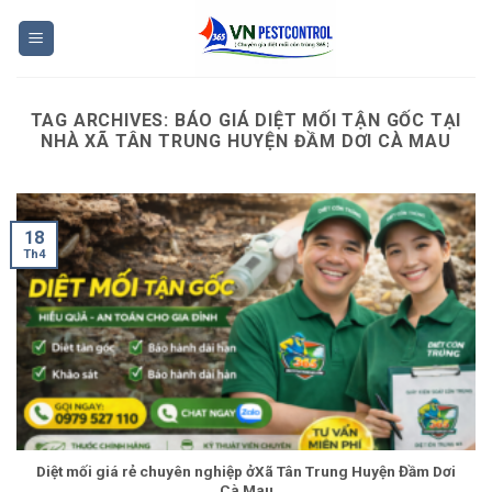
Skip
to
content
TAG ARCHIVES:
BÁO GIÁ DIỆT MỐI TẬN GỐC TẠI
NHÀ XÃ TÂN TRUNG HUYỆN ĐẦM DƠI CÀ MAU
18
Th4
Diệt mối giá rẻ chuyên nghiệp ởXã Tân Trung Huyện Đầm Dơi
Cà Mau