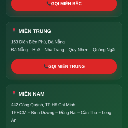
GỌI MIỀN BẮC
MIỀN TRUNG
163 Điện Biên Phủ, Đà Nẵng
Đà Nẵng – Huế – Nha Trang – Quy Nhơn – Quảng Ngãi
GỌI MIỀN TRUNG
MIỀN NAM
442 Công Quỳnh, TP Hồ Chí Minh
TPHCM – Bình Dương – Đồng Nai – Cần Thơ – Long
An