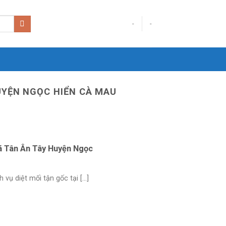
-
-
HUYỆN NGỌC HIỂN CÀ MAU
Xã Tân Ân Tây Huyện Ngọc
ụ diệt mối tận gốc tại [...]