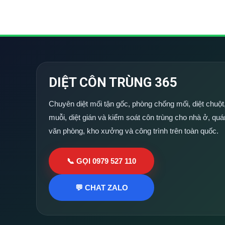
DIỆT CÔN TRÙNG 365
Chuyên diệt mối tận gốc, phòng chống mối, diệt chuột,
muỗi, diệt gián và kiểm soát côn trùng cho nhà ở, quá
văn phòng, kho xưởng và công trình trên toàn quốc.
📞 GỌI 0979 527 110
💬 CHAT ZALO