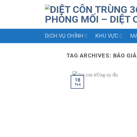
Skip
to
content
DỊCH VỤ CHÍNH
KHU VỰC
MẠ
TAG ARCHIVES:
BÁO GIÁ
18
Th4