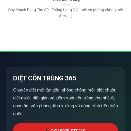
Qúy Khách Đang Tìm đến Thăng Long Diệt mối và phòng chống mối
ở tại [...]
DIỆT CÔN TRÙNG 365
Chuyên diệt mối tận gốc, phòng chống mối, diệt chuột,
diệt muỗi, diệt gián và kiểm soát côn trùng cho nhà ở,
quán ăn, văn phòng, kho xưởng và công trình trên toàn
quốc.
GỌI 0979 527 110