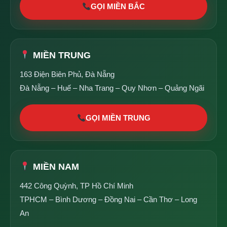
GỌI MIỀN BẮC
MIỀN TRUNG
163 Điện Biên Phủ, Đà Nẵng
Đà Nẵng – Huế – Nha Trang – Quy Nhơn – Quảng Ngãi
GỌI MIỀN TRUNG
MIỀN NAM
442 Công Quỳnh, TP Hồ Chí Minh
TPHCM – Bình Dương – Đồng Nai – Cần Thơ – Long
An