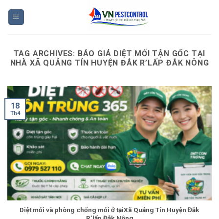
Skip
to
content
TAG ARCHIVES:
BÁO GIÁ DIỆT MỐI TẬN GỐC TẠI
NHÀ XÃ QUẢNG TÍN HUYỆN ĐẮK R’LẤP ĐẮK NÔNG
18
Th4
Diệt mối và phòng chống mối ở tạiXã Quảng Tín Huyện Đắk
R’lấp Đắk Nông