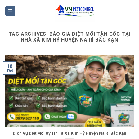
Skip
to
content
TAG ARCHIVES:
BÁO GIÁ DIỆT MỐI TẬN GỐC TẠI
NHÀ XÃ KIM HỶ HUYỆN NA RÌ BẮC KẠN
18
Th4
Dịch Vụ Diệt Mối Uy Tín TạiXã Kim Hỷ Huyện Na Rì Bắc Kạn