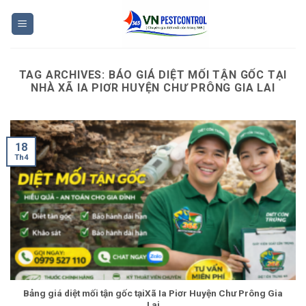
Skip
to
content
TAG ARCHIVES:
BÁO GIÁ DIỆT MỐI TẬN GỐC TẠI
NHÀ XÃ IA PIƠR HUYỆN CHƯ PRÔNG GIA LAI
18
Th4
Bảng giá diệt mối tận gốc tạiXã Ia Piơr Huyện Chư Prông Gia
Lai