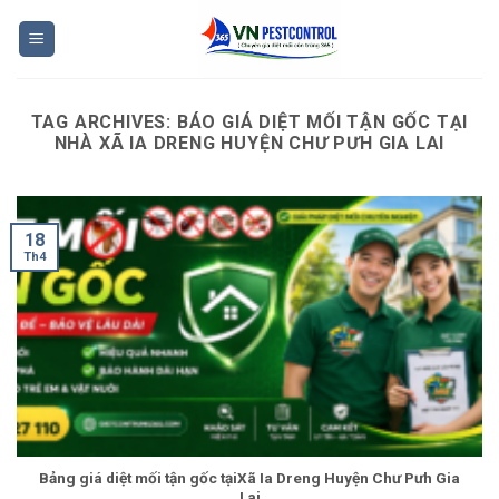
Skip
to
content
TAG ARCHIVES:
BÁO GIÁ DIỆT MỐI TẬN GỐC TẠI
NHÀ XÃ IA DRENG HUYỆN CHƯ PƯH GIA LAI
18
Th4
Bảng giá diệt mối tận gốc tạiXã Ia Dreng Huyện Chư Pưh Gia
Lai