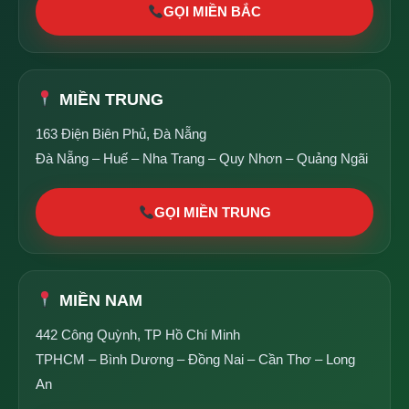
GỌI MIỀN BẮC
MIỀN TRUNG
163 Điện Biên Phủ, Đà Nẵng
Đà Nẵng – Huế – Nha Trang – Quy Nhơn – Quảng Ngãi
GỌI MIỀN TRUNG
MIỀN NAM
442 Công Quỳnh, TP Hồ Chí Minh
TPHCM – Bình Dương – Đồng Nai – Cần Thơ – Long
An