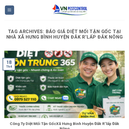
Skip
to
content
TAG ARCHIVES:
BÁO GIÁ DIỆT MỐI TẬN GỐC TẠI
NHÀ XÃ HƯNG BÌNH HUYỆN ĐẮK R’LẤP ĐẮK NÔNG
18
Th4
Công Ty Diệt Mối Tận GốcXã Hưng Bình Huyện Đắk R’lấp Đắk
Nông