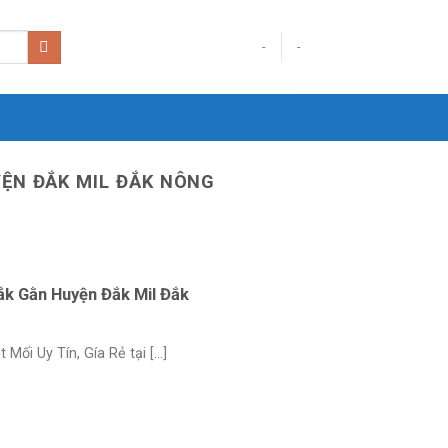
-
-
YỆN ĐẮK MIL ĐẮK NÔNG
Đắk Gằn Huyện Đắk Mil Đắk
ối Uy Tín, Gía Rẻ tại [...]