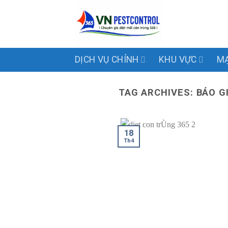
Skip
to
content
DỊCH VỤ CHÍNH
KHU VỰC
MẠ
TAG ARCHIVES:
BÁO G
18
Th4