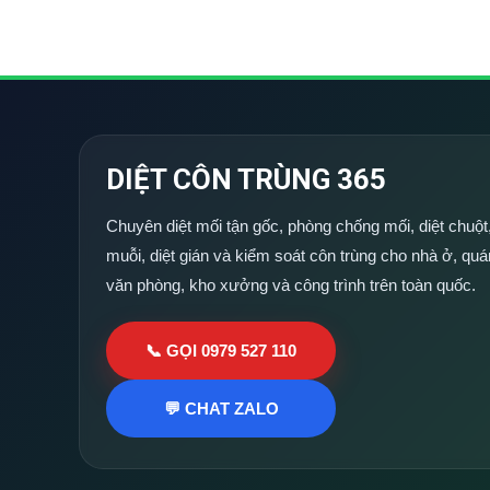
DIỆT CÔN TRÙNG 365
Chuyên diệt mối tận gốc, phòng chống mối, diệt chuột,
muỗi, diệt gián và kiểm soát côn trùng cho nhà ở, quá
văn phòng, kho xưởng và công trình trên toàn quốc.
📞 GỌI 0979 527 110
💬 CHAT ZALO