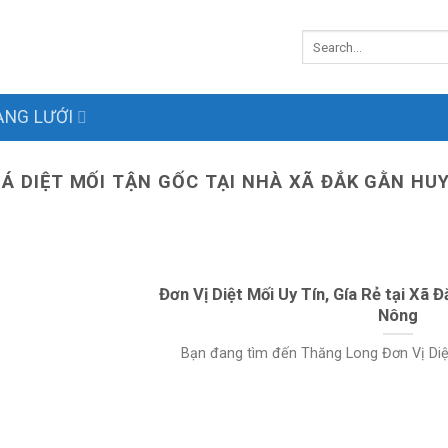
NG LƯỚI
IÁ DIỆT MỐI TẬN GỐC TẠI NHÀ XÃ ĐẮK GẰN HU
Đơn Vị Diệt Mối Uy Tín, Gía Rẻ tại Xã 
Nông
Bạn đang tìm đến Thăng Long Đơn Vị Diệt M