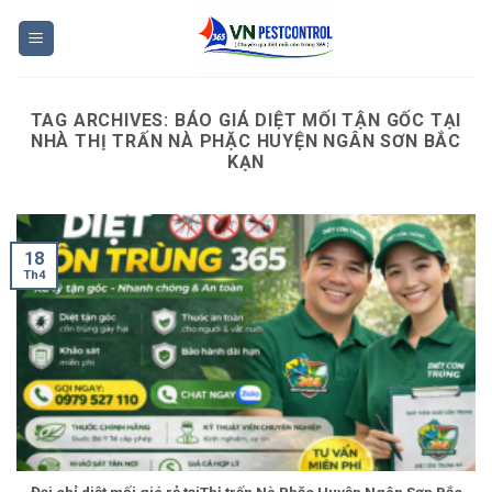
Skip
to
content
TAG ARCHIVES:
BÁO GIÁ DIỆT MỐI TẬN GỐC TẠI
NHÀ THỊ TRẤN NÀ PHẶC HUYỆN NGÂN SƠN BẮC
KẠN
18
Th4
Đại chỉ diệt mối giá rẻ tạiThị trấn Nà Phặc Huyện Ngân Sơn Bắc