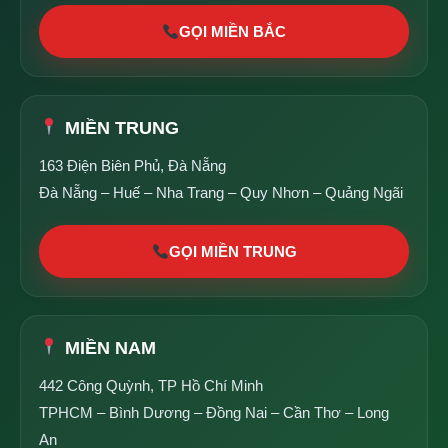
GỌI MIỀN BẮC
MIỀN TRUNG
163 Điện Biên Phủ, Đà Nẵng
Đà Nẵng – Huế – Nha Trang – Quy Nhơn – Quảng Ngãi
GỌI MIỀN TRUNG
MIỀN NAM
442 Công Quỳnh, TP Hồ Chí Minh
TPHCM – Bình Dương – Đồng Nai – Cần Thơ – Long
An