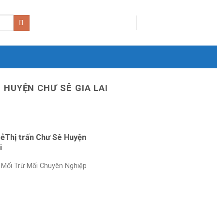
-
-
 HUYỆN CHƯ SÊ GIA LAI
rẻThị trấn Chư Sê Huyện
i
Mối Trừ Mối Chuyên Nghiệp