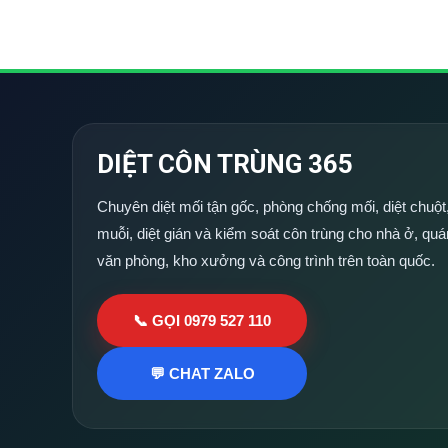
DIỆT CÔN TRÙNG 365
Chuyên diệt mối tận gốc, phòng chống mối, diệt chuột,
muỗi, diệt gián và kiểm soát côn trùng cho nhà ở, quá
văn phòng, kho xưởng và công trình trên toàn quốc.
📞 GỌI 0979 527 110
💬 CHAT ZALO