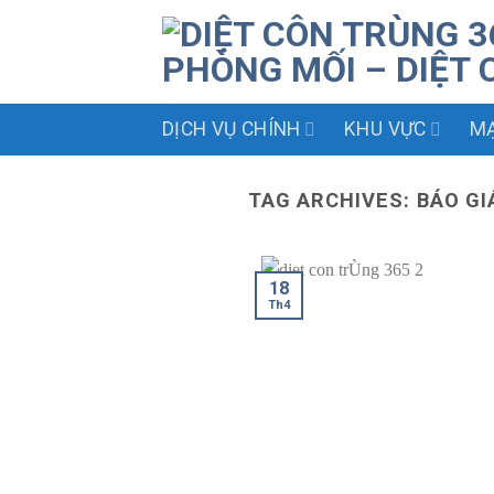
Skip
to
content
DỊCH VỤ CHÍNH
KHU VỰC
MẠ
TAG ARCHIVES:
BÁO GI
18
Th4