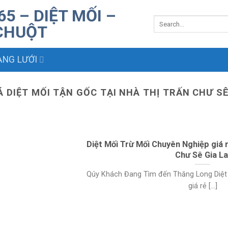
NG LƯỚI
Á DIỆT MỐI TẬN GỐC TẠI NHÀ THỊ TRẤN CHƯ SÊ
Diệt Mối Trừ Mối Chuyên Nghiệp giá 
Chư Sê Gia La
Qúy Khách Đang Tìm đến Thăng Long Diệt 
giá rẻ [...]