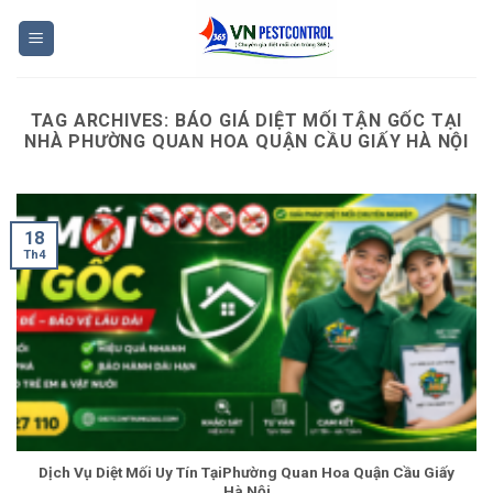
Skip
to
content
TAG ARCHIVES:
BÁO GIÁ DIỆT MỐI TẬN GỐC TẠI
NHÀ PHƯỜNG QUAN HOA QUẬN CẦU GIẤY HÀ NỘI
18
Th4
Dịch Vụ Diệt Mối Uy Tín TạiPhường Quan Hoa Quận Cầu Giấy
Hà Nội