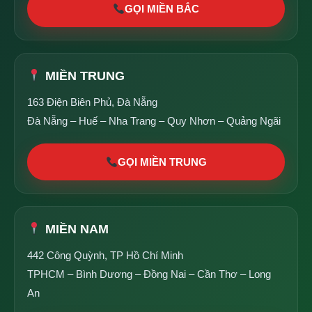
GỌI MIỀN BẮC
MIỀN TRUNG
163 Điện Biên Phủ, Đà Nẵng
Đà Nẵng – Huế – Nha Trang – Quy Nhơn – Quảng Ngãi
GỌI MIỀN TRUNG
MIỀN NAM
442 Công Quỳnh, TP Hồ Chí Minh
TPHCM – Bình Dương – Đồng Nai – Cần Thơ – Long
An